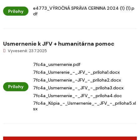
e4773_VÝROČNÁ SPRÁVA CERNINA 2024 (1) (1).p
Prílohy
df
Usmernenie k JFV + humanitárna pomoc
Vyvesené: 23.7.2025
7fc4a_usmernenie.pdf
7fc4a_Usmerenie_-_JFV_-_príloha1.docx
7fc4a_Usmernenie_-JFV_-_príloha2.docx
Prílohy
7fc4a_Usmernenie_-_JFV_-_príloha3.docx
7fc4a_Usmernenie_-_JFV_-_príloha4.doc
7fc4a_Kópia_-_Usmernenie_-_JFV_-_príloha5.xl
sx