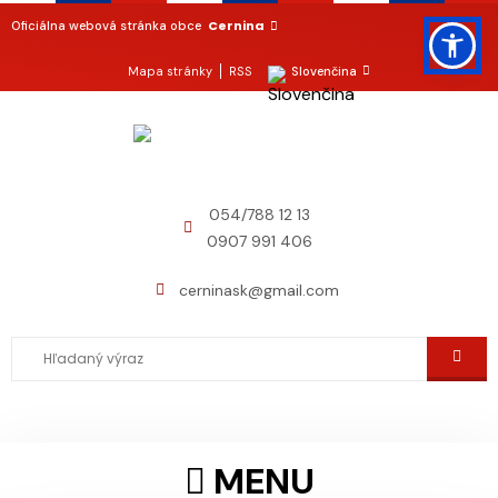
Cernina
Oficiálna webová stránka obce
Mapa stránky
RSS
Slovenčina
054/788 12 13
0907 991 406
cerninask@gmail.com
MENU