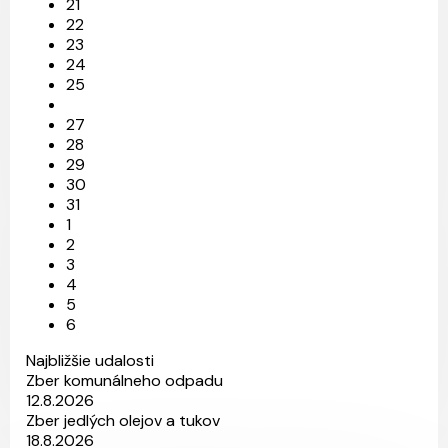
21
22
23
24
25
27
28
29
30
31
1
2
3
4
5
6
Najbližšie udalosti
Zber komunálneho odpadu
12.8.2026
Zber jedlých olejov a tukov
18.8.2026