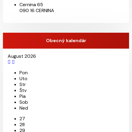
Cernina 65
090 16 CERNINA
Obecný kalendár
August 2026
26
12
18
6
Pon
Uto
Str
Štv
Pia
Sob
Ned
27
28
29